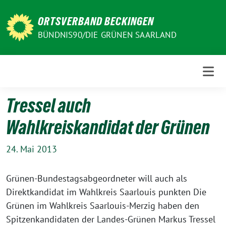
Weiter
zum
ORTSVERBAND BECKINGEN
Inhalt
BÜNDNIS90/DIE GRÜNEN SAARLAND
Tressel auch
Wahlkreiskandidat der Grünen
24. Mai 2013
Grünen-Bundestagsabgeordneter will auch als
Direktkandidat im Wahlkreis Saarlouis punkten Die
Grünen im Wahlkreis Saarlouis-Merzig haben den
Spitzenkandidaten der Landes-Grünen Markus Tressel