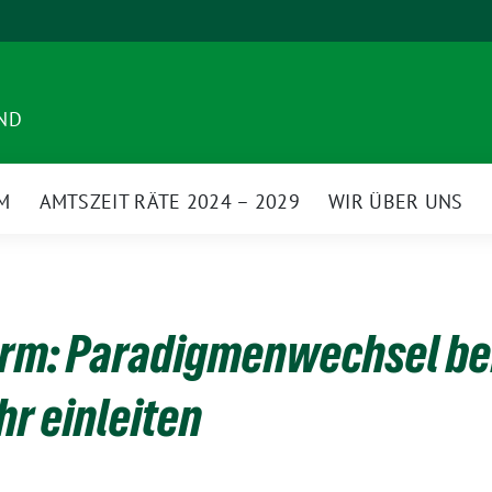
ND
M
AMTSZEIT RÄTE 2024 – 2029
WIR ÜBER UNS
ärm: Paradigmenwechsel b
hr einleiten