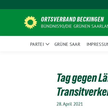
Weiter
zum
Inhalt
ORTSVERBAND BECKINGEN
BÜNDNIS90/DIE GRÜNEN SAARLA
PARTEI
GRÜNE SAAR
IMPRESSU
Zeige
Untermenü
Tag gegen L
Transitverke
28. April 2021