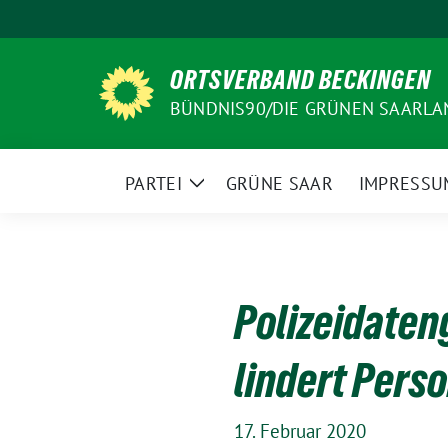
Weiter
zum
Inhalt
ORTSVERBAND BECKINGEN
BÜNDNIS90/DIE GRÜNEN SAARLA
PARTEI
GRÜNE SAAR
IMPRESSU
Zeige
Untermenü
Polizeidate
lindert Perso
17. Februar 2020