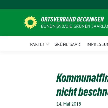
Weiter
zum
Inhalt
ORTSVERBAND BECKINGEN
BÜNDNIS90/DIE GRÜNEN SAARLA
PARTEI
GRÜNE SAAR
IMPRESSU
Zeige
Untermenü
Kommunalfin
nicht beschn
14. Mai 2018