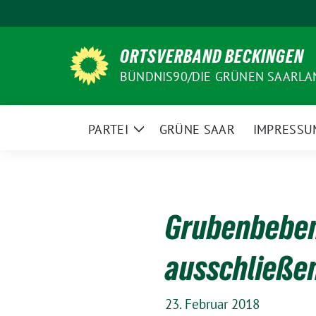
Weiter
zum
Inhalt
ORTSVERBAND BECKINGEN
BÜNDNIS90/DIE GRÜNEN SAARLA
PARTEI
GRÜNE SAAR
IMPRESSU
Zeige
Untermenü
Grubenbeben
ausschließe
23. Februar 2018