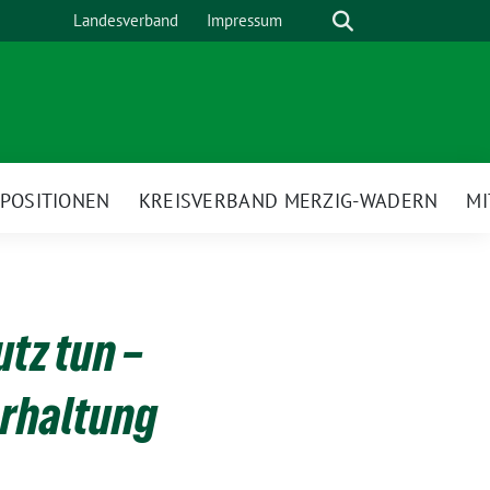
Suche
Landesverband
Impressum
POSITIONEN
KREISVERBAND MERZIG-WADERN
M
tz tun –
erhaltung