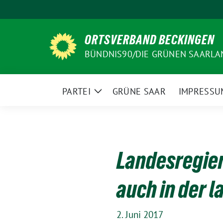
Weiter
zum
Inhalt
ORTSVERBAND BECKINGEN
BÜNDNIS90/DIE GRÜNEN SAARLA
PARTEI
GRÜNE SAAR
IMPRESSU
Zeige
Untermenü
Landesregier
auch in der 
2. Juni 2017