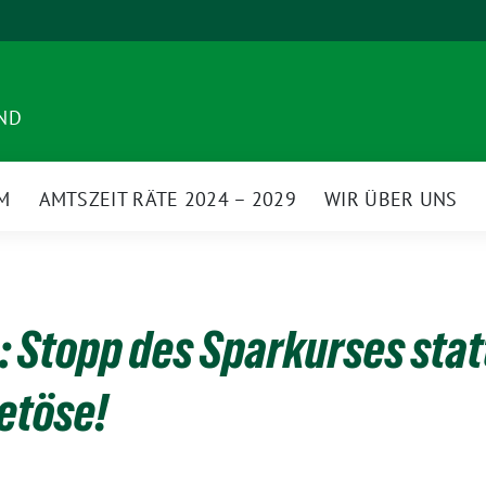
ND
M
AMTSZEIT RÄTE 2024 – 2029
WIR ÜBER UNS
 Stopp des Sparkurses stat
etöse!