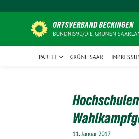
Weiter
zum
Inhalt
ORTSVERBAND BECKINGEN
BÜNDNIS90/DIE GRÜNEN SAARLA
PARTEI
GRÜNE SAAR
IMPRESSU
Zeige
Untermenü
Hochschulen:
Wahlkampfg
11. Januar 2017