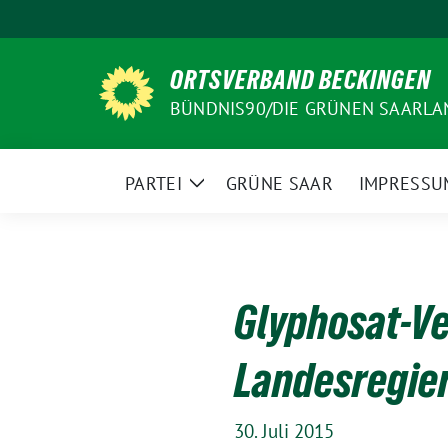
Weiter
zum
Inhalt
ORTSVERBAND BECKINGEN
BÜNDNIS90/DIE GRÜNEN SAARLA
PARTEI
GRÜNE SAAR
IMPRESSU
Zeige
Untermenü
Glyphosat-Ver
Landesregie
30. Juli 2015