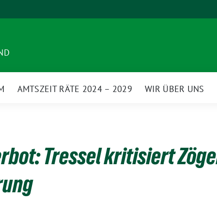
ND
M
AMTSZEIT RÄTE 2024 – 2029
WIR ÜBER UNS
bot: Tressel kritisiert Zöge
rung